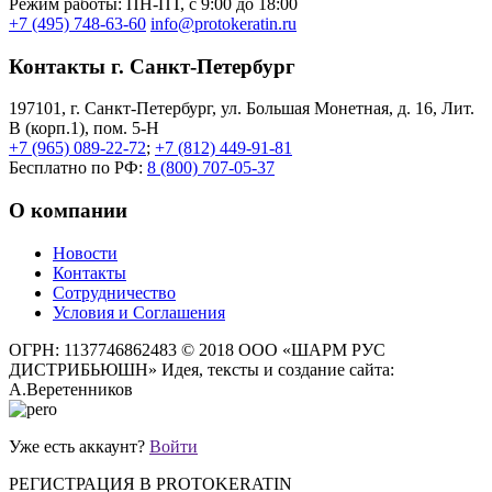
Режим работы: ПН-ПТ, с 9:00 до 18:00
+7 (495) 748-63-60
info@protokeratin.ru
Контакты г. Санкт-Петербург
197101, г. Санкт-Петербург, ул. Большая Монетная, д. 16, Лит.
В (корп.1), пом. 5-Н
+7 (965) 089-22-72
;
+7 (812) 449-91-81
Бесплатно по РФ:
8 (800) 707-05-37
О компании
Новости
Контакты
Сотрудничество
Условия и Соглашения
ОГРН: 1137746862483
© 2018 ООО «ШАРМ РУС
ДИСТРИБЬЮШН»
Идея, тексты и создание сайта:
А.Веретенников
Уже есть аккаунт?
Войти
РЕГИСТРАЦИЯ В PROTOKERATIN