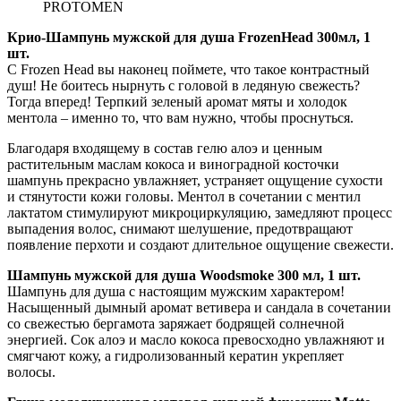
PROTOMEN
Крио-Шампунь мужской для душа FrozenHead 300мл, 1
шт.
C Frozen Head вы наконец поймете, что такое контрастный
душ! Не боитесь нырнуть с головой в ледяную свежесть?
Тогда вперед! Терпкий зеленый аромат мяты и холодок
ментола – именно то, что вам нужно, чтобы проснуться.
Благодаря входящему в состав гелю алоэ и ценным
растительным маслам кокоса и виноградной косточки
шампунь прекрасно увлажняет, устраняет ощущение сухости
и стянутости кожи головы. Ментол в сочетании с ментил
лактатом стимулируют микроциркуляцию, замедляют процесс
выпадения волос, снимают шелушение, предотвращают
появление перхоти и создают длительное ощущение свежести.
Шампунь мужской для душа Woodsmoke 300 мл, 1 шт.
Шампунь для душа с настоящим мужским характером!
Насыщенный дымный аромат ветивера и сандала в сочетании
со свежестью бергамота заряжает бодрящей солнечной
энергией. Сок алоэ и масло кокоса превосходно увлажняют и
смягчают кожу, а гидролизованный кератин укрепляет
волосы.