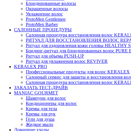
Блондированные волосы
Окрашенные волосы
Увлажнение волос
ProtoMen Gentlemen
ProtoMen Barber
САЛОННЫЕ ПРОЦЕДУРЫ
Салонная процедура восстановления волос KERA
РИТУАЛ ДЛЯ ВОССТАНОВЛЕНИЯ ВОЛОС REPA
Ритуал для оздоровления кожи головы HEALTHY
Бондинг-ритуал для блондированных волос PUR
Ритуал для объема PUSH-UP
Ритуал для увлажнения волос REVIVER
KERALEX PRO
Профессиональные продукты для волос KERALEX
Салонный сервис для защиты и восстановления в
Салонная процедура восстановления волос KERA
ЗАКАЗАТЬ ТЕСТ-ДРАЙВ
MANIAC GOURMET
Шампуни для волос
Кондиционеры для волос
Кремы для тела
Кремы для рук
Гели для душа
Жидкое мыло
Домашние уходы