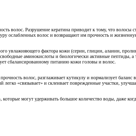
ость волос. Разрушение кератина приводит к тому, что волосы 
уру ослабленных волос и возвращают им прочность и жизненну
ного увлажняющего фактора кожи (серин, глицин, аланин, проли
свободные аминокислоты и биологически активные пептиды, а 
вует сбалансированному питанию кожи головы и волос.
рочность волос, разглаживает кутикулу и нормализует баланс в
 легко «связывает» и склеивает поврежденные участки, улучшая
, которые могут удерживать большое количество воды, даже ког