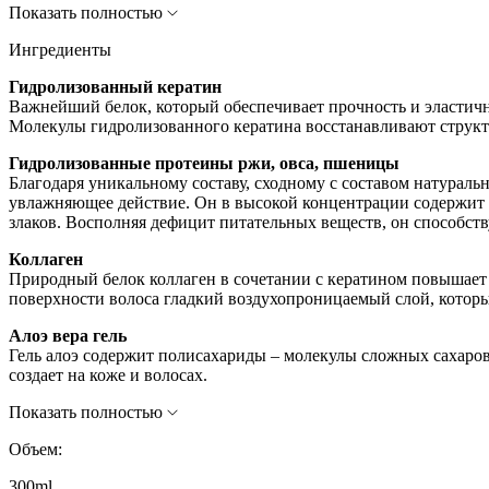
Показать полностью
Ингредиенты
Гидролизованный кератин
Важнейший белок, который обеспечивает прочность и эластичн
Молекулы гидролизованного кератина восстанавливают структ
Гидролизованные протеины ржи, овса, пшеницы
Благодаря уникальному составу, сходному с составом натураль
увлажняющее действие. Он в высокой концентрации содержит 
злаков. Восполняя дефицит питательных веществ, он способст
Коллаген
Природный белок коллаген в сочетании с кератином повышает п
поверхности волоса гладкий воздухопроницаемый слой, который
Алоэ вера гель
Гель алоэ содержит полисахариды – молекулы сложных сахаров
создает на коже и волосах.
Показать полностью
Объем:
300ml