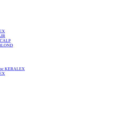
LEX
IR
 SCALP
E BLOND
олос KERALEX
LEX